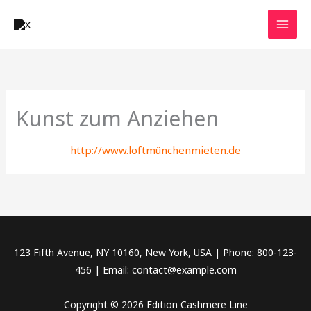
Zum
Inhalt
springen
Kunst zum Anziehen
http://www.loftmünchenmieten.de
123 Fifth Avenue, NY 10160, New York, USA | Phone: 800-123-
456 | Email: contact@example.com
Copyright © 2026 Edition Cashmere Line